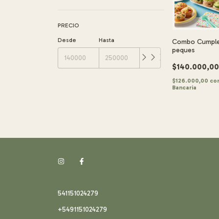
PRECIO
Desde
Hasta
Combo Cumple 
peques
$140.000,0
$126.000,00
co
Bancaria
541151024279
+5491151024279